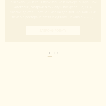
включающий в себя проживание в номере выбранной
категории, завтраки в субботу и воскресенье, СПА-
массаж длительностью 1 час на два дня, музыкальный
вечер в ресторане отеля в субботу (начало в 20-00).
ЗАБРОНИРОВАТЬ
01
02