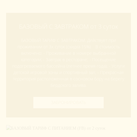
БАЗОВЫЙ С ЗАВТРАКОМ от 3 суток
БАЗОВЫЙ ТАРИФ С ЗАВТРАКОМ. Действует при
проживании от 3х суток (скидка 15%). В стоимость
включено: - Проживание в номере выбранной
категории; - Завтрак в ресторане; - Посещение
подогреваемого бассейна (летнее время года); - Услуги
детской игровой зоны и спортивный зал; - Прекрасная
территория расположенная в сосновом бору на берегу
Бердского залива.
ЗАБРОНИРОВАТЬ