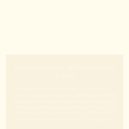
БАЗОВЫЙ ТАРИФ С ПИТАНИЕМ (FB) от
2 суток
БАЗОВЫЙ ТАРИФ С ПИТАНИЕМ (FULL BOARD) от 2
суток. В стоимость включено: - Проживание в номере
выбранной категории; - Завтрак в формате шведской
линии, либо континентальный завтрак с 8-30 по 11-00;
- Комплексный обед по плану меню с 13-00 до 16-00; -
Комплексный ужин по плану меню с 18-00 до 20-00.