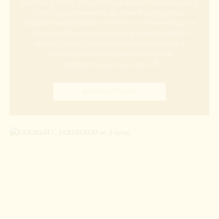
ресторане отеля, услуги СПА на выбор. Проснувшись в
столь чудесном месте, вы можете насладиться
прекрасным завтраком, погулять на свежем воздухе в
сосновом бору, полюбоваться видами бердского
залива, а также уделить время своей красоте и
здоровью, воспользовавшись услугами
оздоровительного центра СИБ.
ЗАБРОНИРОВАТЬ