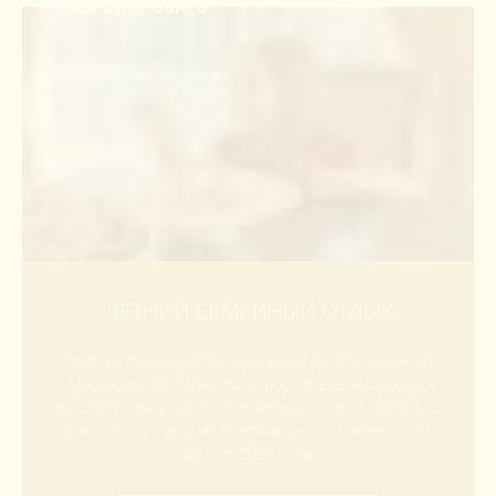
ЗАБРОНИРОВАТЬ
ЛЕТНИЙ СЕМЕЙНЫЙ ОТДЫХ
Горячее предложение лета 2026! Дети отдыхают в
«Морозово» БЕСПЛАТНО! Курорт‑отель «Морозово»
запускает тариф «Летний семейный отдых» Идеально
для отпуска с детьми в любые дни, с 1 июня по 31
августа 2026 года.