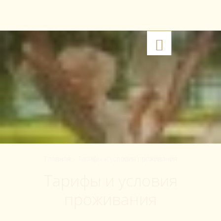
633218
,
Новосибирская область, Искитимский район
,
+7 383 291 00 16
Урочище Морозовское
,
Квартал 18 и 43
RU
Главная
-
Тарифы и условия проживания
Тарифы и условия
проживания