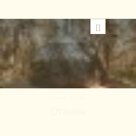
633218
,
Новосибирская область, Искитимский район
,
+7 383 291 00 16
Урочище Морозовское
,
Квартал 18 и 43
RU
Главная
-
Отзывы
Отзывы