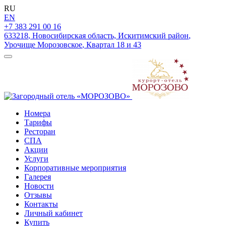
RU
EN
+7 383 291 00 16
633218
,
Новосибирская область, Искитимский район
,
Урочище Морозовское
,
Квартал 18 и 43
Номера
Тарифы
Ресторан
СПА
Акции
Услуги
Корпоративные мероприятия
Галерея
Новости
Отзывы
Контакты
Личный кабинет
Купить